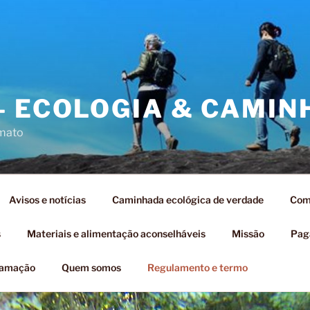
– ECOLOGIA & CAMI
 mato
Avisos e notícias
Caminhada ecológica de verdade
Como
s
Materiais e alimentação aconselháveis
Missão
Pag
ramação
Quem somos
Regulamento e termo