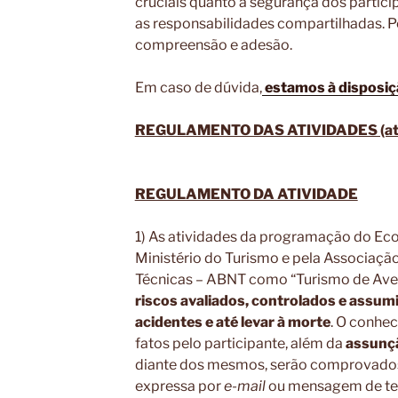
cruciais quanto a segurança dos particip
as responsabilidades compartilhadas. P
compreensão e adesão.
Em caso de dúvida,
estamos à disposiç
REGULAMENTO DAS ATIVIDADES (atua
REGULAMENTO DA ATIVIDADE
1) As atividades da programação do Eco
Ministério do Turismo e pela Associaçã
Técnicas – ABNT como “Turismo de Aven
riscos avaliados, controlados e assu
acidentes e até levar à morte
. O conhe
fatos pelo participante, além da
assunçã
diante dos mesmos, serão comprovados
expressa por
e-mail
ou mensagem de tex