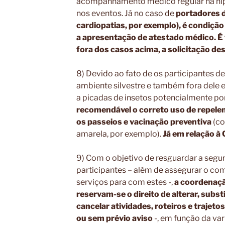
acompanhamento médico regular na hip
nos eventos. Já no caso de
portadores 
cardiopatias, por exemplo),
é condição
a apresentação de atestado médico. É
fora dos casos acima, a solicitação d
8) Devido ao fato de os participantes de
ambiente silvestre e também fora dele e
a picadas de insetos potencialmente p
recomendável o correto uso de repelent
os passeios e vacinação preventiva
(co
amarela, por exemplo).
Já em relação à 
9) Com o objetivo de resguardar a segu
participantes – além de assegurar o c
serviços para com estes -,
a coordenaçã
reservam-se o direito de alterar, substi
cancelar atividades, roteiros e trajeto
ou sem prévio aviso
-, em função da va