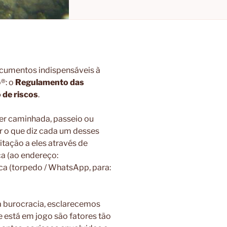
ocumentos indispensáveis à
®: o
Regulamento das
de riscos
.
uer caminhada, passeio ou
r o que diz cada um desses
tação a eles através de
ca (ao endereço:
a (torpedo / WhatsApp, para:
 burocracia, esclarecemos
e está em jogo são fatores tão