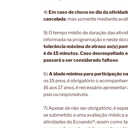
4)
Em caso de chuva no dia da ativida
cancelada
, mas somente mediante avali
5) O tempo médio de duração das ativid
informada na programação e neste doc
tolerância máxima de atraso ao(s) pon
é de 15 minutos. Caso desrespeitado es
passará a ser considerado faltoso
.
6)
A idade mínima para participação na
os 15 anos, é obrigatório o acompanha
16 aos 17 anos, é necessário apresentar
pais ou responsáveis.
7) Apesar de não ser obrigatório, é espe
se submetido a uma avaliação médica an
atividades do Ecoando®, assim como t