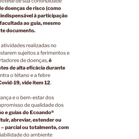
ótese de sua continuidade
de doenças de risco (como
 indispensável à participação
 facultada ao guia, mesmo
este documento.
 atividades realizadas no
starem sujeitos a ferimentos e
ortadores de doenças,
é
es de alta eficácia durante
ntra o tétano e a febre
Covid-19, vide item 12
.
rança e o bem-estar dos
ompromisso de qualidade dos
o e guias do Ecoando®
tuir, abreviar, estender ou
s – parcial ou totalmente, com
riabilidade do ambiente