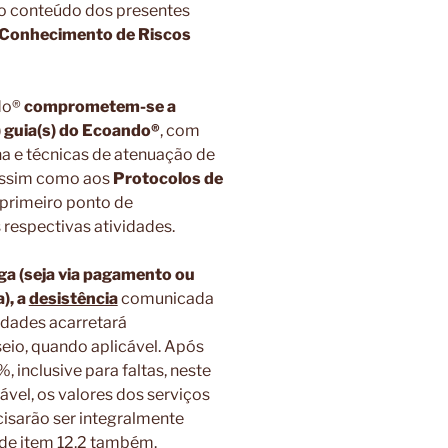
ao conteúdo dos presentes
 Conhecimento de Riscos
ndo®
comprometem-se a
) guia(s) do Ecoando®
, com
na e técnicas de atenuação de
assim como aos
Protocolos de
 primeiro ponto de
respectivas atividades.
ga (seja via pagamento ou
), a
desistência
comunicada
idades acarretará
eio, quando aplicável. Após
, inclusive para faltas, neste
el, os valores dos serviços
cisarão ser integralmente
ide item 12.2 também.