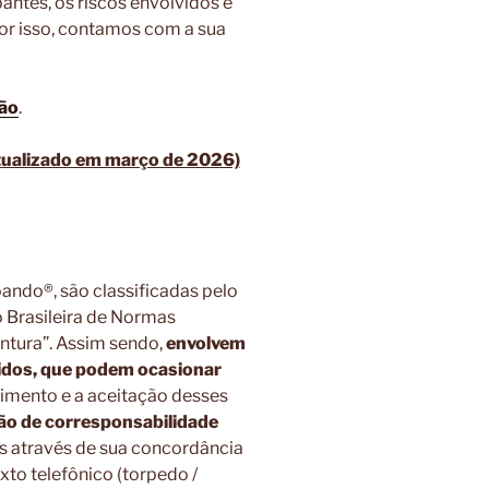
antes, os riscos envolvidos e
or isso, contamos com a sua
ão
.
lizado em março de 2026)
ando®, são classificadas pelo
o Brasileira de Normas
tura”. Assim sendo,
envolvem
midos, que podem ocasionar
cimento e a aceitação desses
o de corresponsabilidade
 através de sua concordância
to telefônico (torpedo /